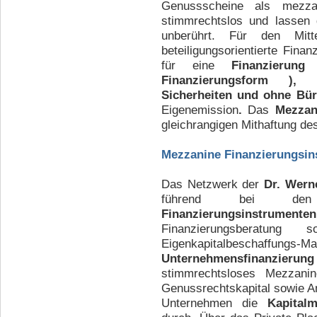
Genussscheine als mezza
stimmrechtslos und lassen 
unberührt. Für den Mitt
beteiligungsorientierte Fina
für eine
Finanzierun
Finanzierungsform ), 
Sicherheiten und ohne Bür
Eigenemission
.
Das
Mezzani
gleichrangigen Mithaftung de
Mezzanine Finanzierungsins
Das Netzwerk der
Dr. Wern
führend bei den
Finanzierungsinstrumenten
Finanzierungsberatu
Eigenkapitalbesc
Unternehmensfinanzieru
stimmrechtsloses Mezzanine
Genussrechtskapital sowie Anl
Unternehmen die
Kapital