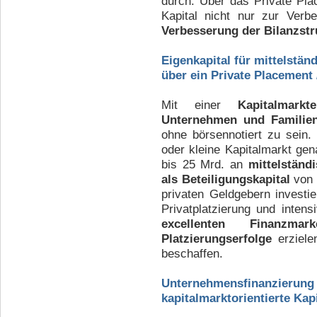
durch. Über das Private Pl
Kapital nicht nur zur Verb
Verbesserung der Bilanzstr
Eigenkapital für mittelstä
über ein Private Placement 
Mit einer
Kapitalmarkt
Unternehmen und
Familie
ohne börsennotiert zu sein. 
oder kleine Kapitalmarkt gen
bis 25 Mrd. an
mittelständ
als Beteiligungskapital
von 
privaten Geldgebern investi
Privatplatzierung und intens
excellenten Finanzmarke
Platzierungserfolge
erzielen
beschaffen.
Unternehmensfinanzi
kapitalmarktorientierte Kap