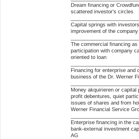
Dream financing or Crowdfund
scattered investor's circles
________________________
Capital springs with investors
improvement of the company ca
________________________
The commercial financing as a
participation with company ca
oriented to loan
________________________
Financing for enterprise and 
business of the Dr. Werner F
________________________
Money akquirieren or capital 
profit debentures, quiet partic
issues of shares and from h
Werner Financial Service Gr
________________________
Enterprise financing in the c
bank-external investment capi
AG