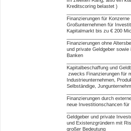
im zweiten Rang; also ein k
Kreditscoring belastet )
________________________
Finanzierungen für Konzern
Großunternehmen für Investi
Kapitalmarkt bis zu € 200 Mio
________________________
Finanzierungen ohne Altersbe
und private Geldgeber sowie i
Banken
________________________
Kapitalbeschaffung und Geld
zwecks Finanzierungen für m
Industrieunternehmen, Produ
Selbständige, Jungunterneh
________________________
Finanzierungen durch externe
neue Investitionschancen für
________________________
Geldgeber und private Inves
und Existenzgründern mit Risi
großer Bedeutung