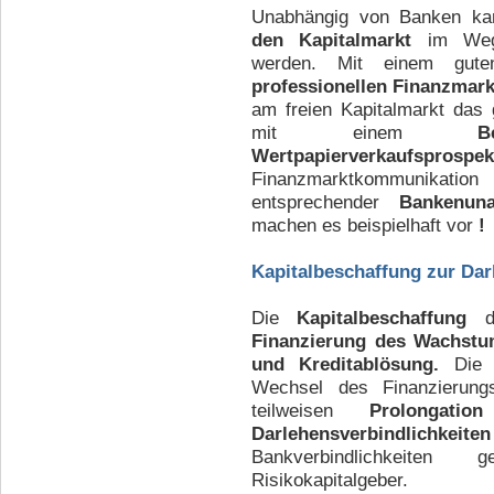
Unabhängig von Banken k
den
Kapitalmarkt
im Wege 
werden. Mit einem gu
professionellen Finanzmar
am freien Kapitalmarkt das 
mit einem
B
Wertpapierverkaufsprospek
Finanzmarktkommunikatio
entsprechender
Bankenun
machen es beispielhaft vor
!
Kapitalbeschaffung zur Dar
Die
Kapitalbeschaffung
Finanzierung des
Wachstu
und Kreditablösung.
Die 
Wechsel des Finanzierung
teilweisen
Prolongati
Darlehensverbindlichkeiten
Bankverbindlichkeite
Risikokapitalgeber.