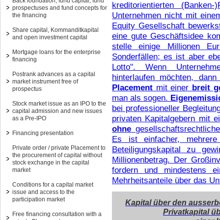
Back foundation, fund capital, fund
kreditorientierten (Banken
prospectuses and fund concepts for
Unternehmen nicht mit ein
the financing
Equity Gesellschaft bewerkste
Share capital, Kommanditkapital
eine gute Geschäftsidee komm
and open investment capital
stelle einige Millionen E
Mortgage loans for the enterprise
Sonderfällen; es ist aber e
financing
Lotto". Wenn Unternehme
Postrank advances as a capital
hinterlaufen möchten, dan
market instrument free of
Placement
mit einer
breit g
prospectus
man als sogen.
Eigenemissi
Stock market issue as an IPO to the
bei professioneller Begleitu
capital admission and new issues
privaten Kapitalgebern mit 
as a Pre-IPO
ohne
gesellschaftsrechtlich
Financing presentation
Es ist einfacher, mehrere
Private order / private Placement to
Beteiligungskapital zu gew
the procurement of capital without
Millionenbetrag. Der Großi
stock exchange in the capital
fordern und mindestens ei
market
Mehrheitsanteile über das Un
Conditions for a capital market
issue and access to the
participation market
Kapital über den ausserb
Privatkapital ü
Free financing consultation with a