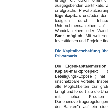
erfolgt oft durch öffentl
ausgegebenden Zertifikate. Z
erfolgreiche Privatplatzier
Eigenkapitals
und/oder der 
lediglich durch Inhabe
Unternehmensanleihen auf 
Wandelanleihen oder Wand
Bank möglich.
Mit weiter
Investitionen und Projekte fi
Die Kapitalbeschaffung übe
Privatmarkt
Die
Eigenkapitalemissio
Kapital-marktprospekt
( B
Beteiligungs-Exposé ) hat 
unschätzbare Vorteile. Insbe
alle Möglichkeiten zur grö
bringt und fördert sie die U
mit hohen Krediten
Darlehensvertragsregelunge
der Banken") auf ein eig