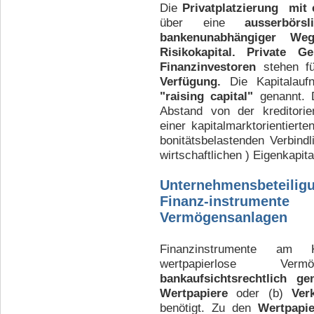
Die
Privatplatzierung mit 
über eine
ausserbörs
bankenunabhängiger Weg
Risikokapital. Private G
Finanzinvestoren
stehen f
Verfügung.
Die Kapitalauf
"raising capital"
genannt. D
Abstand von der kreditorie
einer kapitalmarktorientiert
bonitätsbelastenden Verbindl
wirtschaftlichen ) Eigenkapit
Unternehmensbeteiligu
Finanz-instrumen
Vermögensanlagen
Finanzinstrumente am K
wertpapierlose Ver
bankaufsichtsrechtlich ge
Wertpapiere
oder (b)
Ver
benötigt. Zu den
Wertpapie