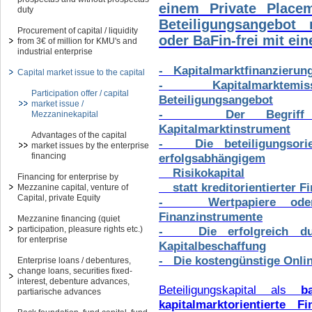
einem Private Placem
duty
Beteiligungsangebot 
Procurement of capital / liquidity
oder BaFin-frei mit ei
from 3€ of million for KMU's and
industrial enterprise
- Kapitalmarktfinanzierun
Capital market issue to the capital
- Kapitalmarktemissi
Participation offer / capital
Beteiligungsangebot
market issue /
- Der Begriff der 
Mezzaninekapital
Kapitalmarktinstrument
Advantages of the capital
- Die beteiligungsorien
market issues by the enterprise
financing
erfolgsabhängigem
Risikokapital
Financing for enterprise by
statt kreditorientierter F
Mezzanine capital, venture of
Capital, private Equity
- Wertpapiere oder V
Finanzinstrumente
Mezzanine financing (quiet
participation, pleasure rights etc.)
- Die erfolgreich durc
for enterprise
Kapitalbeschaffung
- Die kostengünstige Onlin
Enterprise loans / debentures,
change loans, securities fixed-
interest, debenture advances,
Beteiligungskapital als
b
partiarische advances
kapitalmarktorientierte Fi