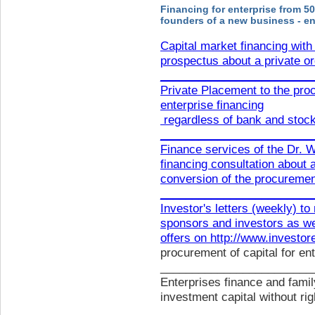
Financing for enterprise from 50
founders of a new business - en
Capital market financing with 
prospectus about a private o
________________________
Private Placement to the proc
enterprise financing
regardless of bank and stoc
________________________
Finance services of the Dr. 
financing consultation about 
conversion of the procurement
________________________
Investor's letters (weekly) to
sponsors and investors as well
offers on
http://www.investor
procurement of capital for en
________________________
Enterprises finance and family
investment capital without rig
________________________