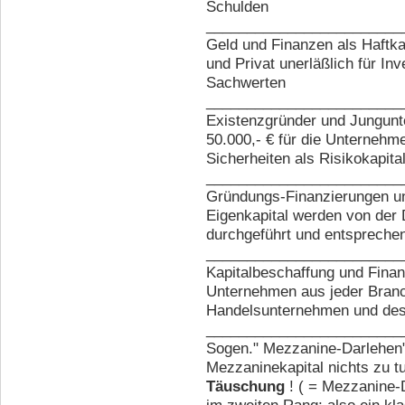
Schulden
________________________
Geld und Finanzen als Haftkap
und Privat unerläßlich für In
Sachwerten
________________________
Existenzgründer und Jungunt
50.000,- € für die Unterneh
Sicherheiten als Risikokapital
________________________
Gründungs-Finanzierungen un
Eigenkapital werden von der 
durchgeführt und entspreche
________________________
Kapitalbeschaffung und Finan
Unternehmen aus jeder Branc
Handelsunternehmen und des 
________________________
Sogen." Mezzanine-Darlehen"
Mezzaninekapital nichts zu t
Täuschung
! ( = Mezzanine-D