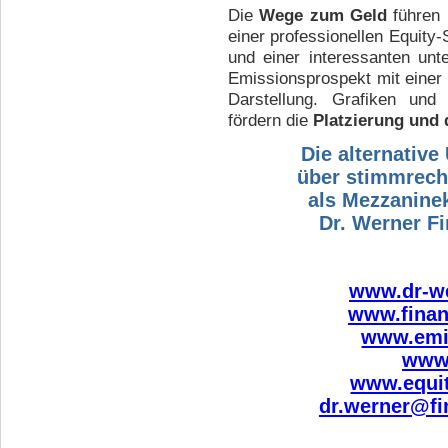
Die
Wege zum Geld
führen
einer professionellen Equity
und einer interessanten unt
Emissionsprospekt mit einer 
Darstellung. Grafiken un
fördern die
Platzierung und 
Die alternativ
über stimmrecht
als Mezzaninek
Dr. Werner Fi
www.dr-we
www.finan
www.emis
www.
www.equit
dr.werner@fi