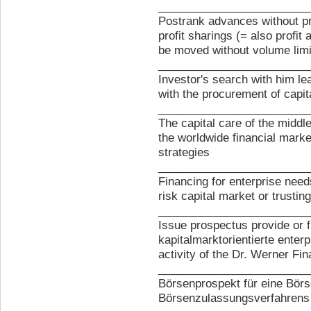
________________________
Postrank advances without pro
profit sharings (= also profit
be moved without volume limit
________________________
Investor's search with him l
with the procurement of capit
________________________
The capital care of the middl
the worldwide financial market
strategies
________________________
Financing for enterprise need
risk capital market or trusti
________________________
Issue prospectus provide or 
kapitalmarktorientierte enterp
activity of the Dr. Werner Fi
________________________
Börsenprospekt für eine Bör
Börsenzulassungsverfahren