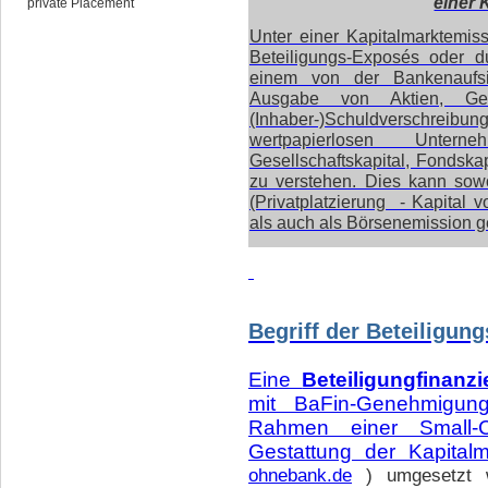
einer 
private Placement
Unter einer Kapitalmarktemissi
Beteiligungs-Exposés oder du
einem von der Bankenaufsic
Ausgabe von Aktien, Genu
(Inhaber-)Schuldverschr
wertpapierlosen Untern
Gesellschaftskapital, Fondskap
zu verstehen. Dies kann sowo
(Privatplatzierung - Kapital 
als auch als Börsenemission 
Begriff der Beteiligun
Eine
Beteiligungfinanz
mit BaFin-Genehmigun
Rahmen einer Small-Cap
Gestattung der Kapitalm
ohnebank.de
) umgesetzt 